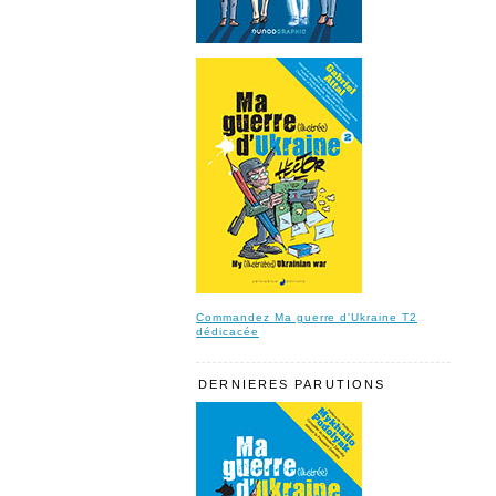
Commandez Ma guerre d'Ukraine T2
dédicacée
DERNIERES PARUTIONS