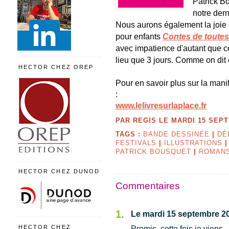
Patrick B
notre der
Nous aurons également la joie 
pour enfants
Contes de toutes
avec impatience d'autant que ce
lieu que 3 jours. Comme on dit 
HECTOR CHEZ OREP
Pour en savoir plus sur la manif
:
www.lelivresurlaplace.fr
PAR REGIS LE MARDI 15 SEPT
TAGS :
BANDE DESSINÉE
|
DÉ
FESTIVALS
|
ILLUSTRATIONS
PATRICK BOUSQUET
|
ROMAN
HECTOR CHEZ DUNOD
Commentaires
1.
Le mardi 15 septembre 20
Promis, cette fois je viens..
HECTOR CHEZ